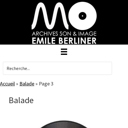
Skip
to
main
content
Accueil
»
Balade
»
Page 3
Balade