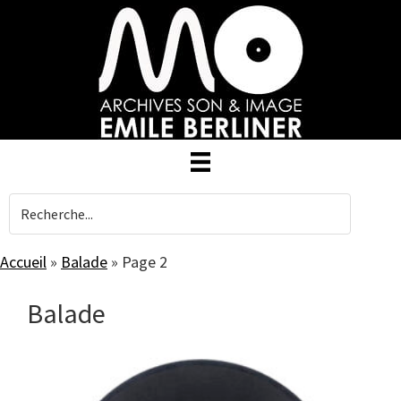
Skip
to
main
content
Accueil
»
Balade
»
Page 2
Balade