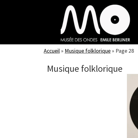
Skip
to
main
content
Accueil
»
Musique folklorique
»
Page 28
Musique folklorique