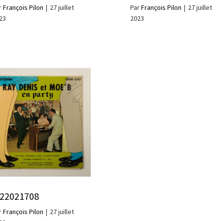
r
François Pilon
|
27 juillet
Par
François Pilon
|
27 juillet
23
2023
n22021708
r
François Pilon
|
27 juillet