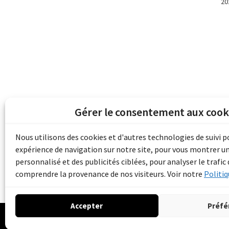
20
Gérer le consentement aux cook
Les archives du son et de l'image d'Emile B
grâce au financement de Bibliothèque et 
Nous utilisons des cookies et d'autres technologies de suivi 
pour les collectivités du patrimoine docu
expérience de navigation sur notre site, pour vous montrer u
d'aide aux musées (Accès numérique au pat
personnalisé et des publicités ciblées, pour analyser le trafic 
comprendre la provenance de nos visiteurs. Voir notre
Politiq
Accepter
Préfé
© 