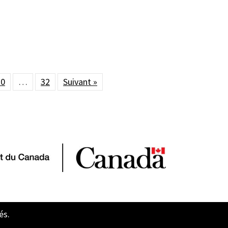
30
…
32
Suivant »
és.