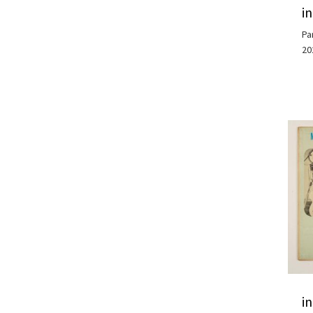
i
Pa
20
i