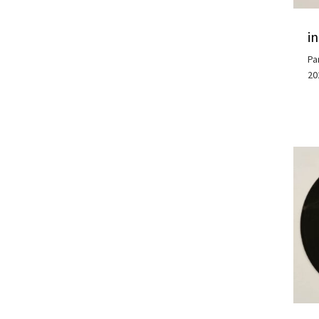
i
Pa
20