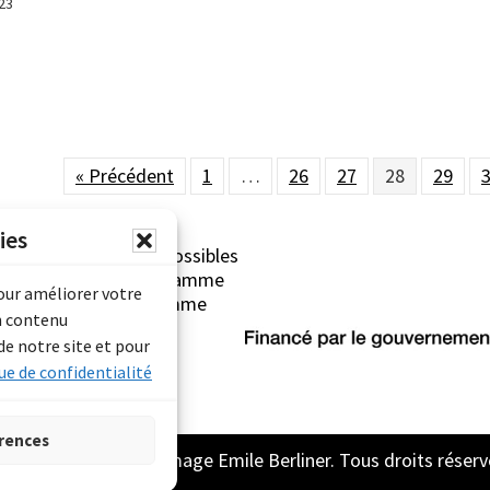
23
« Précédent
1
…
26
27
28
29
ies
erliner sont rendues possibles
Archives Canada (Programme
pour améliorer votre
mentaire) et du Programme
n contenu
rimoine).
de notre site et pour
ue de confidentialité
rences
2026 Archive son et image Emile Berliner. Tous droits réserv