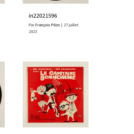
in22021596
Par
François Pilon
|
27 juillet
2023