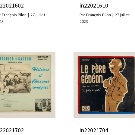
n22021602
in22021610
r
François Pilon
|
27 juillet
Par
François Pilon
|
27 juillet
23
2023
n22021702
in22021704