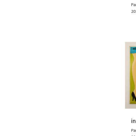
Pa
20
i
Pa