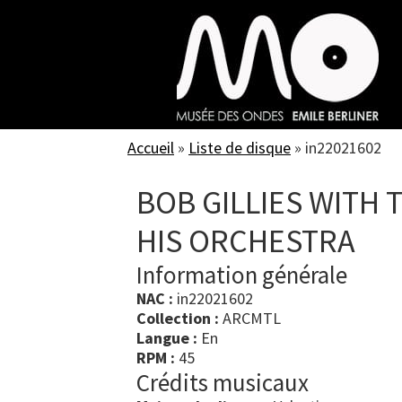
Skip
to
main
content
Accueil
»
Liste de disque
»
in22021602
BOB GILLIES WITH 
HIS ORCHESTRA
Information générale
NAC :
in22021602
Collection :
ARCMTL
Langue :
En
RPM :
45
Crédits musicaux