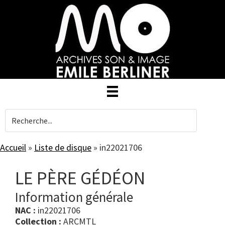
Skip
to
main
content
Accueil
»
Liste de disque
»
in22021706
LE PÈRE GÉDÉON
Information générale
NAC :
in22021706
Collection :
ARCMTL