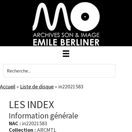
Skip
to
main
content
Accueil
»
Liste de disque
»
in22021583
LES INDEX
Information générale
NAC :
in22021583
Collection :
ARCMTL