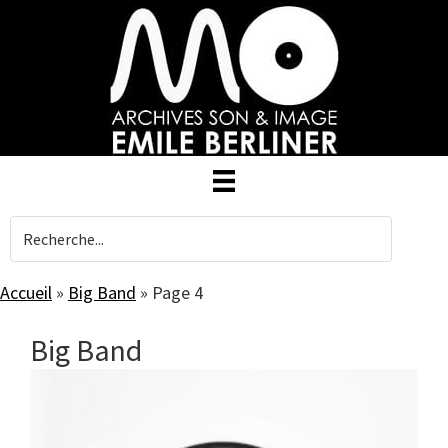
Skip
to
main
content
Accueil
»
Big Band
»
Page 4
Big Band