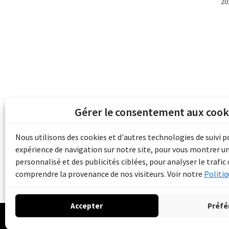
20
Gérer le consentement aux cook
Les archives du son et de l'image d'Emile B
grâce au financement de Bibliothèque et 
Nous utilisons des cookies et d'autres technologies de suivi 
pour les collectivités du patrimoine docu
expérience de navigation sur notre site, pour vous montrer u
d'aide aux musées (Accès numérique au pat
personnalisé et des publicités ciblées, pour analyser le trafic 
comprendre la provenance de nos visiteurs. Voir notre
Politiq
Accepter
Préfé
© 