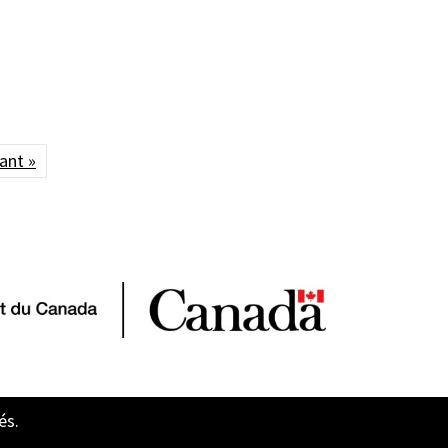
ant »
és.