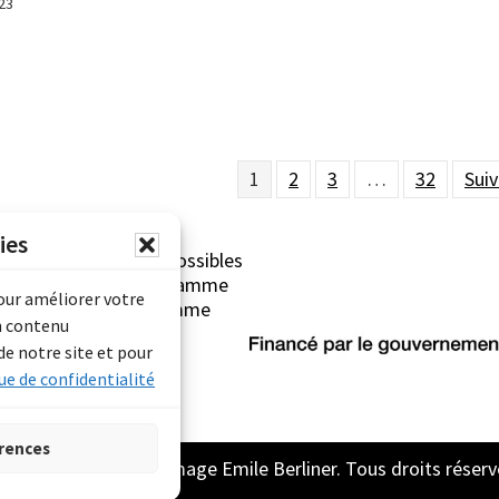
23
1
2
3
…
32
Suiv
ies
erliner sont rendues possibles
Archives Canada (Programme
pour améliorer votre
mentaire) et du Programme
n contenu
rimoine).
de notre site et pour
ue de confidentialité
rences
2026 Archive son et image Emile Berliner. Tous droits réserv