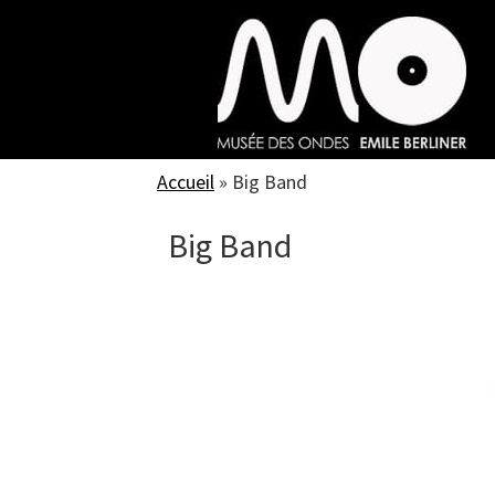
Skip
to
main
content
Accueil
»
Big Band
Big Band