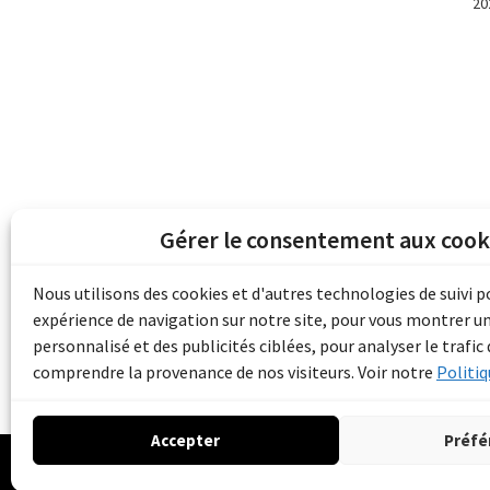
20
Gérer le consentement aux cook
Les archives du son et de l'image d'Emile B
grâce au financement de Bibliothèque et 
Nous utilisons des cookies et d'autres technologies de suivi 
pour les collectivités du patrimoine docu
expérience de navigation sur notre site, pour vous montrer u
d'aide aux musées (Accès numérique au pat
personnalisé et des publicités ciblées, pour analyser le trafic 
comprendre la provenance de nos visiteurs. Voir notre
Politiq
Accepter
Préfé
© 