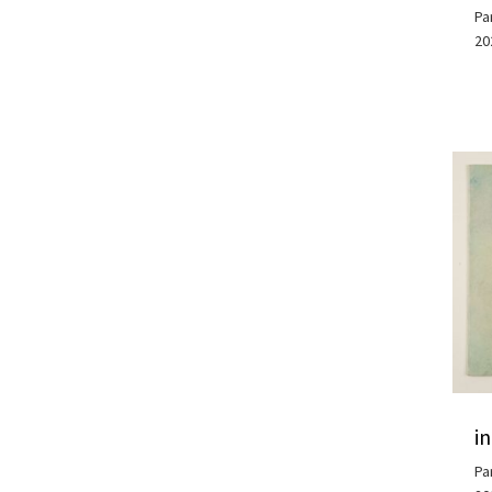
Pa
20
i
Pa