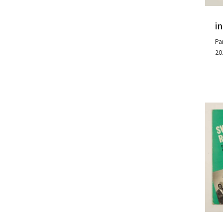
i
Pa
20