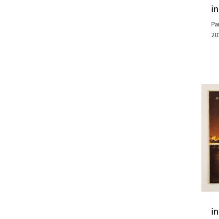
i
Pa
20
i