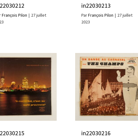
n22030212
in22030213
r
François Pilon
|
27 juillet
Par
François Pilon
|
27 juillet
23
2023
n22030215
in22030216