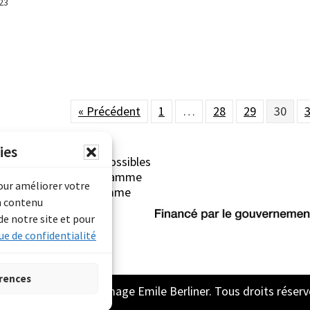
23
« Précédent
1
…
28
29
30
ies
erliner sont rendues possibles
Archives Canada (Programme
pour améliorer votre
mentaire) et du Programme
n contenu
rimoine).
de notre site et pour
ue de confidentialité
rences
2026 Archive son et image Emile Berliner. Tous droits réserv