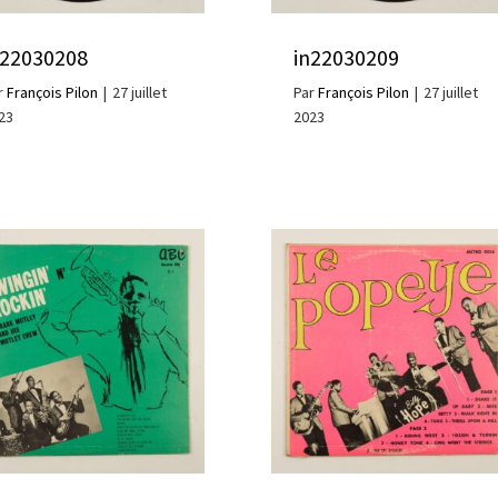
n22030208
in22030209
r
François Pilon
|
27 juillet
Par
François Pilon
|
27 juillet
23
2023