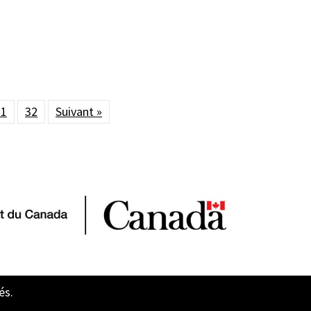
31
32
Suivant »
és.