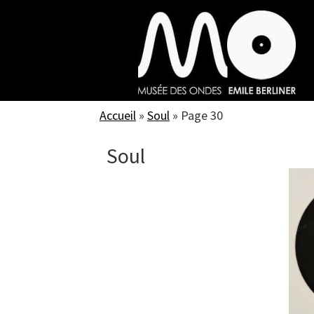
Skip
to
main
content
Accueil
»
Soul
»
Page 30
Soul