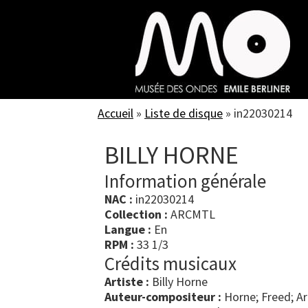
Skip
to
main
content
Accueil
»
Liste de disque
»
in22030214
BILLY HORNE
Information générale
NAC :
in22030214
Collection :
ARCMTL
Langue :
En
RPM :
33 1/3
Crédits musicaux
Artiste :
Billy Horne
Auteur-compositeur :
Horne; Freed; A