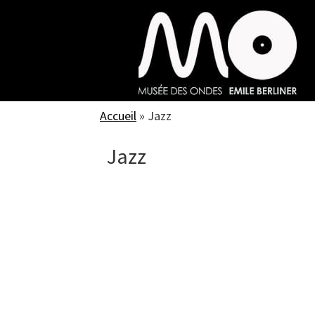
Skip
to
main
content
Accueil
»
Jazz
Jazz