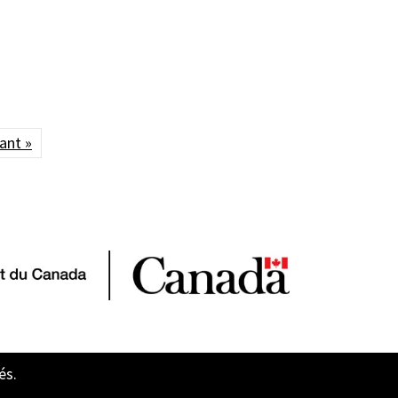
ant »
és.