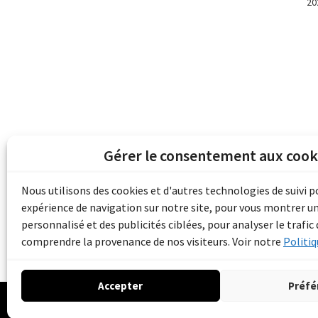
20
Gérer le consentement aux cook
Les archives du son et de l'image d'Emile B
grâce au financement de Bibliothèque et 
Nous utilisons des cookies et d'autres technologies de suivi 
pour les collectivités du patrimoine docu
expérience de navigation sur notre site, pour vous montrer u
d'aide aux musées (Accès numérique au pat
personnalisé et des publicités ciblées, pour analyser le trafic 
comprendre la provenance de nos visiteurs. Voir notre
Politiq
Accepter
Préfé
© 