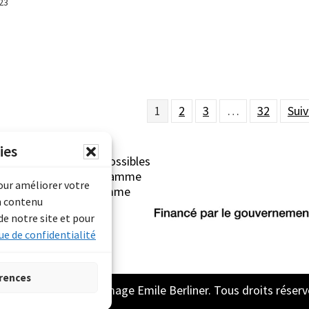
23
1
2
3
…
32
Suiv
ies
erliner sont rendues possibles
Archives Canada (Programme
pour améliorer votre
mentaire) et du Programme
n contenu
rimoine).
de notre site et pour
ue de confidentialité
rences
2026 Archive son et image Emile Berliner. Tous droits réserv