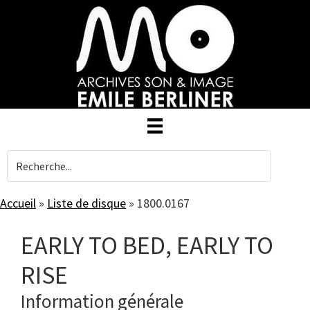
Skip
to
main
content
Accueil
»
Liste de disque
»
1800.0167
EARLY TO BED, EARLY TO
RISE
Information générale