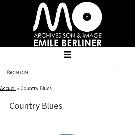
Skip
to
main
content
Accueil
»
Country Blues
Country Blues