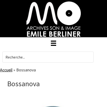
Skip
to
main
content
Accueil
»
Bossanova
Bossanova