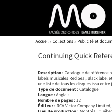
Skip
to
main
content
Accueil
»
Collections
»
Publicité et docu
Continuing Quick Refere
Description :
Catalogue de référence pu
labels musicales Red Seal, Black label 
une liste de tous les disques issu entre 
Type de document :
catalogue
Langue :
Anglais
Nombre de pages :
12
Éditeur :
RCA Victor Company Limited,
Lieu de production :
Montréal, Québec