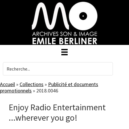
Skip
to
main
content
Accueil
»
Collections
»
Publicité et documents
promotionnels
»
2018.0046
Enjoy Radio Entertainment
...wherever you go!