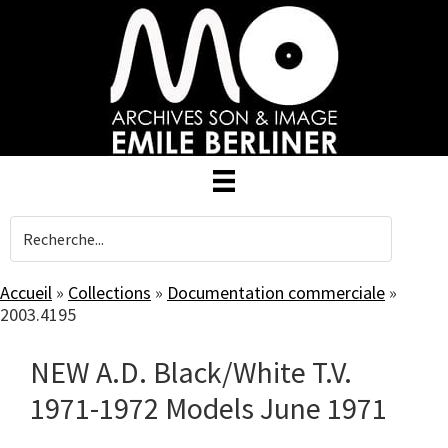
Skip
to
main
content
Accueil
»
Collections
»
Documentation commerciale
»
2003.4195
NEW A.D. Black/White T.V.
1971-1972 Models June 1971