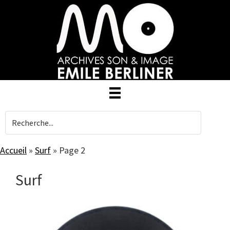
Skip
to
main
content
Accueil
»
Surf
»
Page 2
Surf