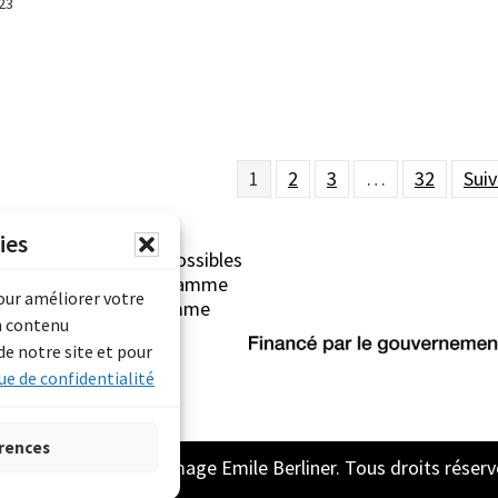
23
1
2
3
…
32
Suiv
ies
erliner sont rendues possibles
Archives Canada (Programme
pour améliorer votre
mentaire) et du Programme
n contenu
rimoine).
de notre site et pour
ue de confidentialité
rences
2026 Archive son et image Emile Berliner. Tous droits réserv