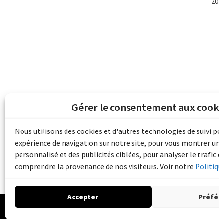
20
Gérer le consentement aux cook
Les archives du son et de l'image d'Emile B
grâce au financement de Bibliothèque et 
Nous utilisons des cookies et d'autres technologies de suivi 
pour les collectivités du patrimoine docu
expérience de navigation sur notre site, pour vous montrer u
d'aide aux musées (Accès numérique au pat
personnalisé et des publicités ciblées, pour analyser le trafic 
comprendre la provenance de nos visiteurs. Voir notre
Politiq
Accepter
Préfé
© 