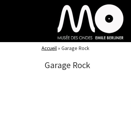
Skip
to
main
content
Accueil
»
Garage Rock
Garage Rock