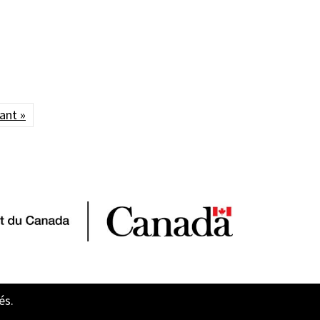
ant »
és.