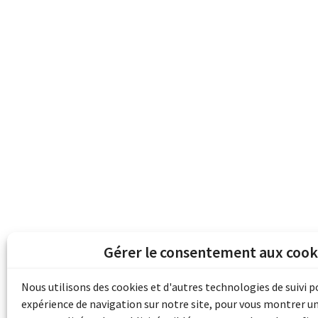
Gérer le consentement aux cook
Les archives du son et de l'image d'Emile B
grâce au financement de Bibliothèque et 
Nous utilisons des cookies et d'autres technologies de suivi 
pour les collectivités du patrimoine docu
expérience de navigation sur notre site, pour vous montrer u
d'aide aux musées (Accès numérique au pat