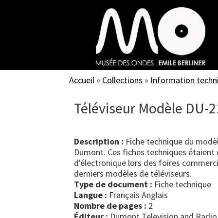
Skip
to
main
content
Accueil
»
Collections
»
Information techn
Téléviseur Modèle DU-2
Description :
Fiche technique du modèle
Dumont. Ces fiches techniques étaient d
d'électronique lors des foires commerci
derniers modèles de téléviseurs.
Type de document :
fiche technique
Langue :
Français Anglais
Nombre de pages :
2
Éditeur :
Dumont Television and Radio 