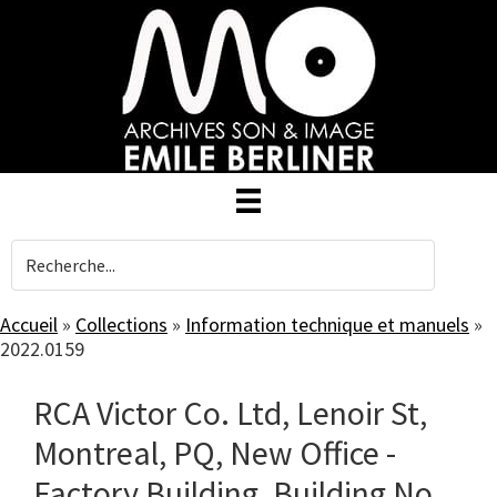
Skip
to
main
content
Accueil
»
Collections
»
Information technique et manuels
»
2022.0159
RCA Victor Co. Ltd, Lenoir St,
Montreal, PQ, New Office -
Factory Building, Building No.