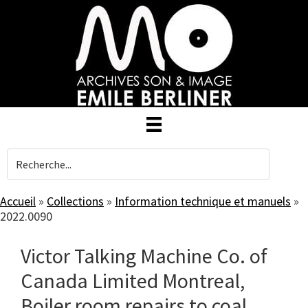
Skip
to
main
content
Accueil
»
Collections
»
Information technique et manuels
»
2022.0090
Victor Talking Machine Co. of
Canada Limited Montreal,
Boiler room repairs to coal