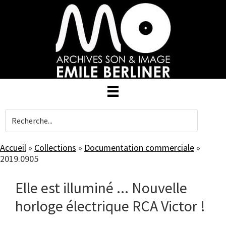
Skip
to
main
content
Accueil
»
Collections
»
Documentation commerciale
»
2019.0905
Elle est illuminé ... Nouvelle
horloge électrique RCA Victor !