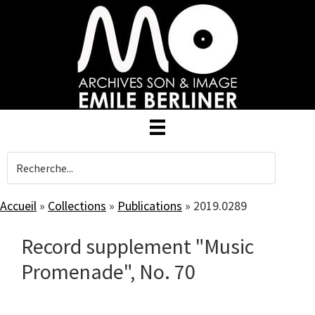
Skip
to
main
content
Accueil
»
Collections
»
Publications
»
2019.0289
Record supplement "Music
Promenade", No. 70