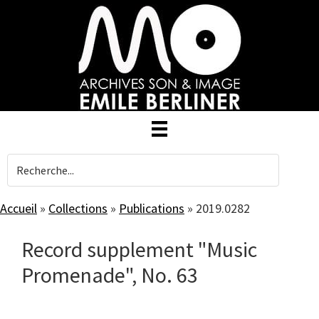
Skip
to
main
content
Accueil
»
Collections
»
Publications
»
2019.0282
Record supplement "Music
Promenade", No. 63