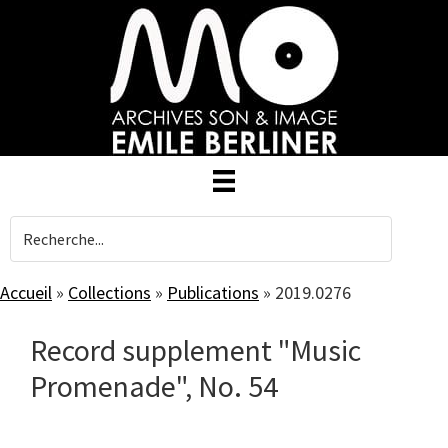
Skip
to
main
content
Accueil
»
Collections
»
Publications
»
2019.0276
Record supplement "Music
Promenade", No. 54