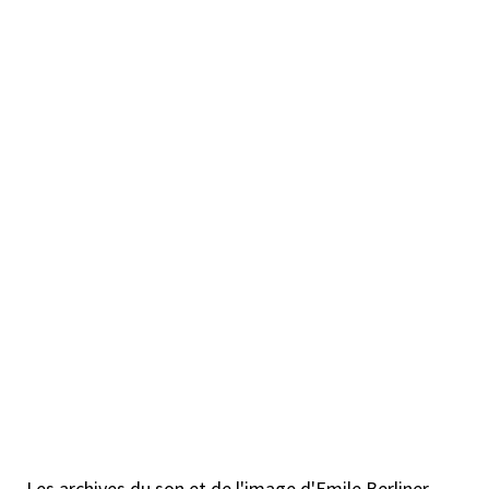
Les archives du son et de l'image d'Emile Berliner