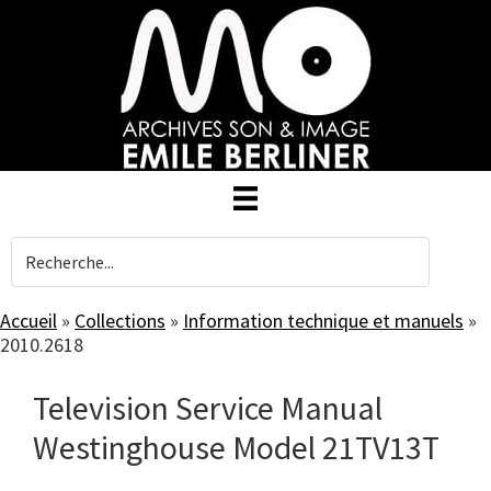
Skip
to
main
content
Accueil
»
Collections
»
Information technique et manuels
»
2010.2618
Television Service Manual
Westinghouse Model 21TV13T