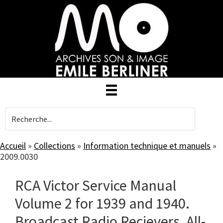
Skip
to
main
content
Accueil
»
Collections
»
Information technique et manuels
»
2009.0030
RCA Victor Service Manual
Volume 2 for 1939 and 1940.
Broadcast Radio Recievers, All-