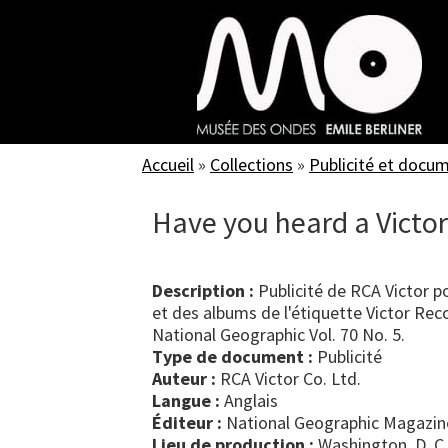
Skip
to
main
content
Accueil
»
Collections
»
Publicité et docu
Have you heard a Victor
Description :
Publicité de RCA Victor p
et des albums de l'étiquette Victor Rec
National Geographic Vol. 70 No. 5.
Type de document :
publicité
Auteur :
RCA Victor Co. Ltd.
Langue :
Anglais
Éditeur :
National Geographic Magazin
Lieu de production :
Washington, D. C.