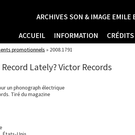
ARCHIVES SON & IMAGE EMILE 
ACCUEIL
INFORMATION
CRÉDITS
ments promotionnels
»
2008.1791
 Record Lately? Victor Records
our un phonograph électrique
ords. Tiré du magazine
e
, États-Unis