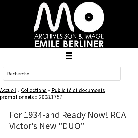
Skip
to
main
content
Accueil
»
Collections
»
Publicité et documents
promotionnels
»
2008.1757
For 1934-and Ready Now! RCA
Victor's New "DUO"