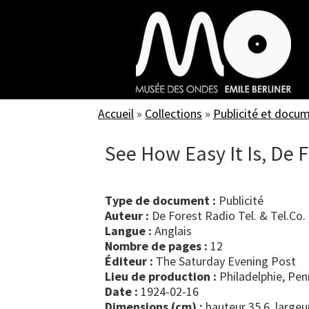
Skip
to
main
content
Accueil
»
Collections
»
Publicité et docu
See How Easy It Is, De 
Type de document :
publicité
Auteur :
De Forest Radio Tel. & Tel.Co.
Langue :
Anglais
Nombre de pages :
12
Éditeur :
The Saturday Evening Post
Lieu de production :
Philadelphie, Pen
Date :
1924-02-16
Dimensions (cm) :
hauteur 35.6, largeu