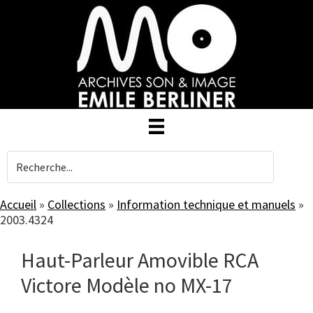
Skip
to
main
content
Accueil
»
Collections
»
Information technique et manuels
»
2003.4324
Haut-Parleur Amovible RCA
Victore Modèle no MX-17