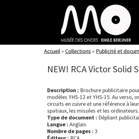
Skip
to
main
content
Accueil
»
Collections
»
Publicité et docu
NEW! RCA Victor Solid 
Description :
Brochure publicitaire po
modèles YHS-12 et YHS-15. Au verso, o
circuits en cuivre et une référence à leur
spatiaux, les missiles et les ordinateurs.
Type de document :
dépliant publicita
Langue :
Anglais
Nombre de pages :
3
Éditeur :
RCA