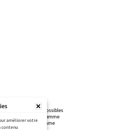
ies
erliner sont rendues possibles
Archives Canada (Programme
pour améliorer votre
mentaire) et du Programme
n contenu
rimoine).