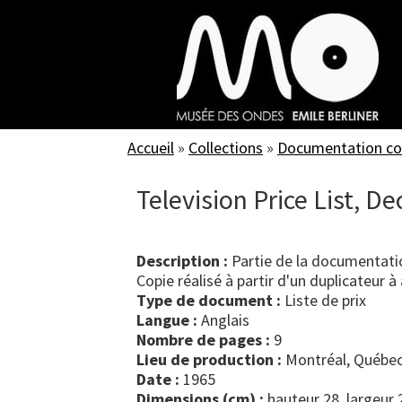
Skip
to
main
content
Accueil
»
Collections
»
Documentation c
Television Price List, 
Description :
Partie de la documentatio
Copie réalisé à partir d'un duplicateur à 
Type de document :
liste de prix
Langue :
Anglais
Nombre de pages :
9
Lieu de production :
Montréal, Québec
Date :
1965
Dimensions (cm) :
hauteur 28, largeur 