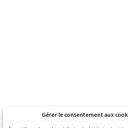
Gérer le consentement aux cook
Les archives du son et de l'image d'Emile B
grâce au financement de Bibliothèque et 