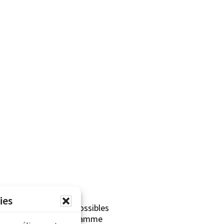
ies
erliner sont rendues possibles
Archives Canada (Programme