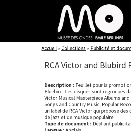
Skip
to
main
content
Accueil
»
Collections
»
Publicité et docu
RCA Victor and Blubird 
Description :
Feuillet pour la promotio
Bluebird. Les disques sont regroupés d
Victor Musical Masterpiece Albums and
Songs and Country Music; Popular Recor
un label de RCA Victor qui propose des
de jazz et de musique populaire.
Type de document :
dépliant publicita
Langue :
Anglais