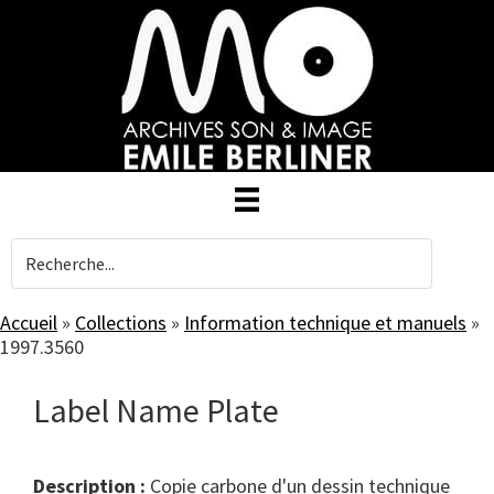
Skip
to
main
content
Accueil
»
Collections
»
Information technique et manuels
»
1997.3560
Label Name Plate
Description :
Copie carbone d'un dessin technique