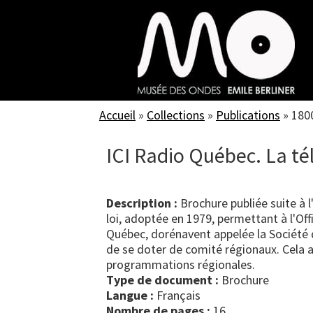
Skip
to
main
content
Accueil
»
Collections
»
Publications
»
180
ICI Radio Québec. La té
Description :
Brochure publiée suite à l
loi, adoptée en 1979, permettant à l'Off
Québec, dorénavent appelée la Société 
de se doter de comité régionaux. Cela a
programmations régionales.
Type de document :
brochure
Langue :
Français
Nombre de pages :
16