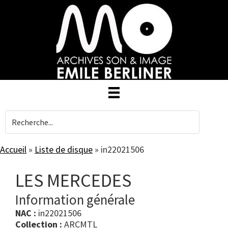
Skip
to
main
content
Accueil
»
Liste de disque
»
in22021506
LES MERCEDES
Information générale
NAC :
in22021506
Collection :
ARCMTL