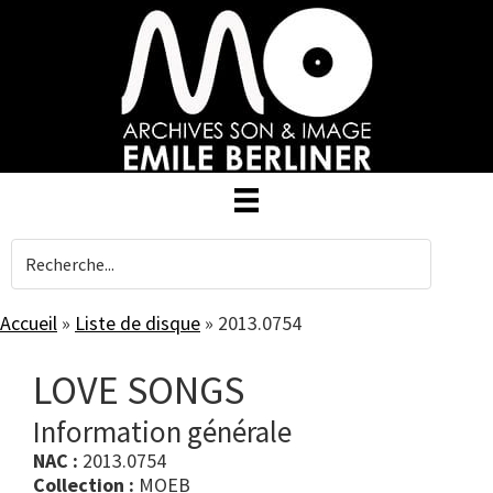
Skip
to
main
content
Accueil
»
Liste de disque
»
2013.0754
LOVE SONGS
Information générale
NAC :
2013.0754
Collection :
MOEB