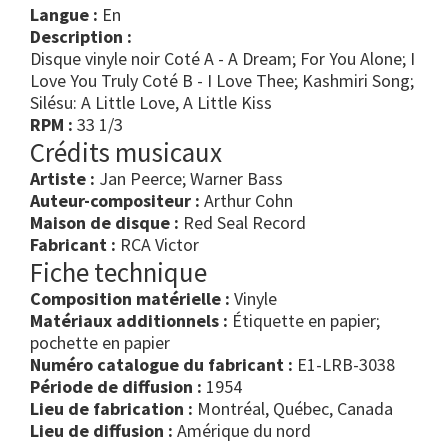
Langue :
En
Description :
Disque vinyle noir Coté A - A Dream; For You Alone; I
Love You Truly Coté B - I Love Thee; Kashmiri Song;
Silésu: A Little Love, A Little Kiss
RPM :
33 1/3
Crédits musicaux
Artiste :
Jan Peerce; Warner Bass
Auteur-compositeur :
Arthur Cohn
Maison de disque :
Red Seal Record
Fabricant :
RCA Victor
Fiche technique
Composition matérielle :
Vinyle
Matériaux additionnels :
Étiquette en papier;
pochette en papier
Numéro catalogue du fabricant :
E1-LRB-3038
Période de diffusion :
1954
Lieu de fabrication :
Montréal, Québec, Canada
Lieu de diffusion :
Amérique du nord