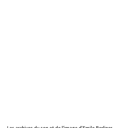
Les archives du son et de l'image d'Emile Berliner