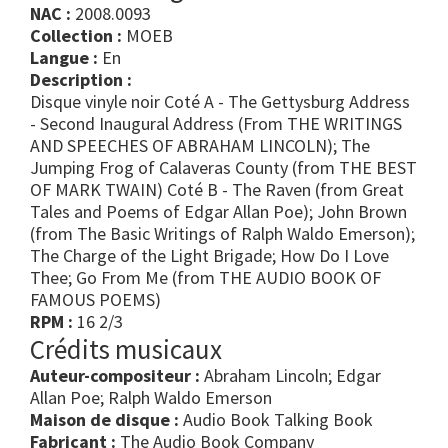
NAC :
2008.0093
Collection :
MOEB
Langue :
En
Description :
Disque vinyle noir Coté A - The Gettysburg Address
- Second Inaugural Address (From THE WRITINGS
AND SPEECHES OF ABRAHAM LINCOLN); The
Jumping Frog of Calaveras County (from THE BEST
OF MARK TWAIN) Coté B - The Raven (from Great
Tales and Poems of Edgar Allan Poe); John Brown
(from The Basic Writings of Ralph Waldo Emerson);
The Charge of the Light Brigade; How Do I Love
Thee; Go From Me (from THE AUDIO BOOK OF
FAMOUS POEMS)
RPM :
16 2/3
Crédits musicaux
Auteur-compositeur :
Abraham Lincoln; Edgar
Allan Poe; Ralph Waldo Emerson
Maison de disque :
Audio Book Talking Book
Fabricant :
The Audio Book Company