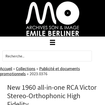
Skip
to
main
content
Accueil
»
Collections
»
Publicité et documents
promotionnels
»
2023.0376
New 1960 all-in-one RCA Victor
Stereo-Orthophonic High
Fidelity