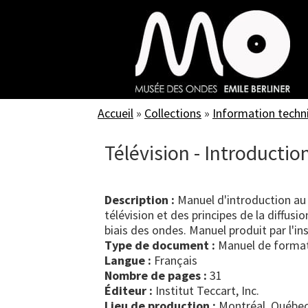
Skip
to
main
content
Accueil
»
Collections
»
Information techn
Télévision - Introductio
Description :
Manuel d'introduction au
télévision et des principes de la diffusi
biais des ondes. Manuel produit par l'i
Type de document :
manuel de forma
Langue :
Français
Nombre de pages :
31
Éditeur :
Institut Teccart, Inc.
Lieu de production :
Montréal, Québec