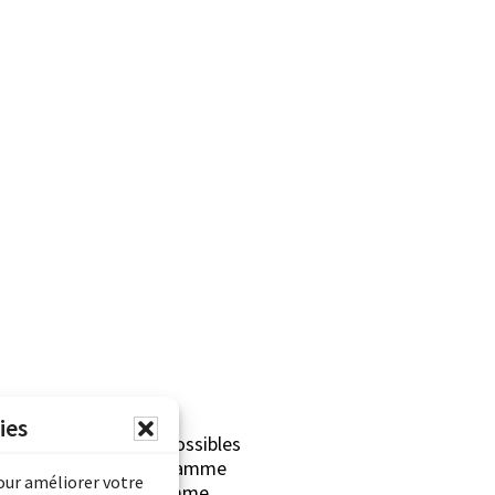
ies
erliner sont rendues possibles
Archives Canada (Programme
pour améliorer votre
mentaire) et du Programme