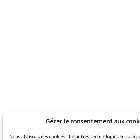
Gérer le consentement aux cook
Les archives du son et de l'image d'Emile B
grâce au financement de Bibliothèque et 
Nous utilisons des cookies et d'autres technologies de suivi 
pour les collectivités du patrimoine docu