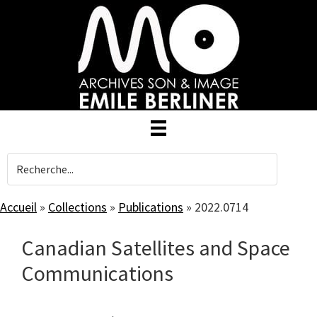
Skip
to
main
content
Accueil
»
Collections
»
Publications
»
2022.0714
Canadian Satellites and Space
Communications