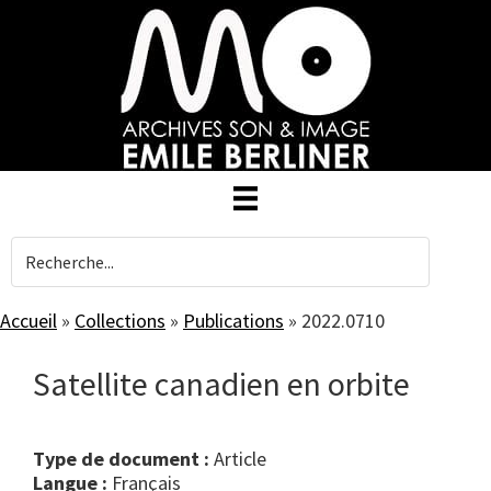
Skip
to
main
content
Accueil
»
Collections
»
Publications
»
2022.0710
Satellite canadien en orbite
Type de document :
article
Langue :
Français