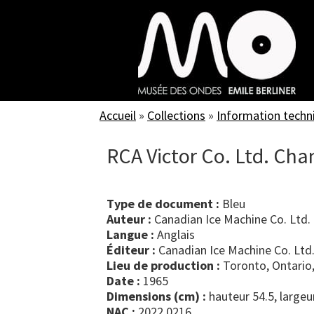
Skip
to
main
content
Accueil
»
Collections
»
Information techn
RCA Victor Co. Ltd. Cha
Type de document :
bleu
Auteur :
Canadian Ice Machine Co. Ltd.
Langue :
Anglais
Éditeur :
Canadian Ice Machine Co. Ltd
Lieu de production :
Toronto, Ontario
Date :
1965
Dimensions (cm) :
hauteur 54.5, largeu
NAC :
2022.0216