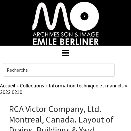
Skip
to
main
content
Accueil
»
Collections
»
Information technique et manuels
»
2022.0210
RCA Victor Company, Ltd.
Montreal, Canada. Layout of
Drains. Buildings & Yard