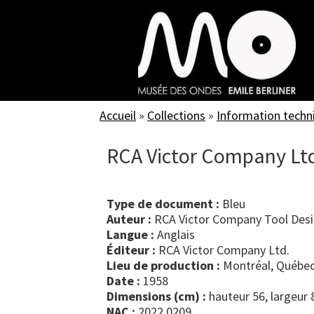
Skip
to
main
content
Accueil
»
Collections
»
Information techn
RCA Victor Company Ltd
Type de document :
bleu
Auteur :
RCA Victor Company Tool Desi
Langue :
Anglais
Éditeur :
RCA Victor Company Ltd.
Lieu de production :
Montréal, Québec
Date :
1958
Dimensions (cm) :
hauteur 56, largeur 
NAC :
2022.0209