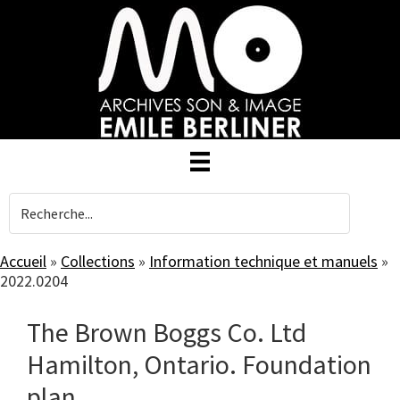
Skip
to
main
content
Accueil
»
Collections
»
Information technique et manuels
»
2022.0204
The Brown Boggs Co. Ltd
Hamilton, Ontario. Foundation
plan