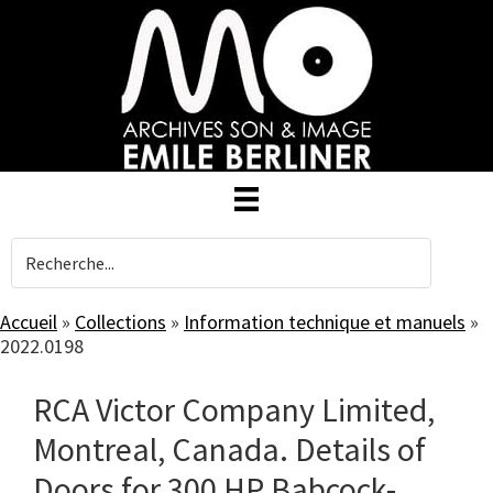
Skip
to
main
content
Accueil
»
Collections
»
Information technique et manuels
»
2022.0198
RCA Victor Company Limited,
Montreal, Canada. Details of
Doors for 300 HP Babcock-